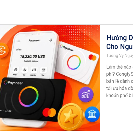
Hướng D
Cho Ngư
Tuong Vy Ng
Làm thế nào 
phí? CongtySe
bản lề dành 
tối ưu hóa dò
khoản phổ bi