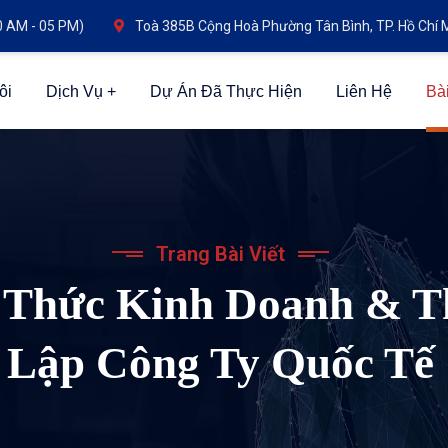
0 AM - 05 PM)
Toà 385B Cộng Hoà Phường Tân Bình, TP. Hồ Chí 
ôi
Dịch Vụ
Dự Án Đã Thực Hiện
Liên Hệ
Bài
Trang Bài Viết
 Thức Kinh Doanh & 
Lập Công Ty Quốc Tế