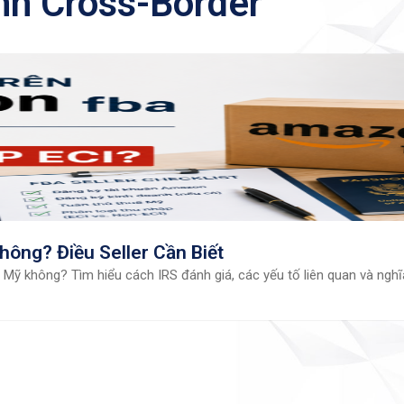
nh Cross-Border
ông? Điều Seller Cần Biết
Mỹ không? Tìm hiểu cách IRS đánh giá, các yếu tố liên quan và nghĩ