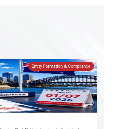
Entity Formation & Compliance
Các Lo