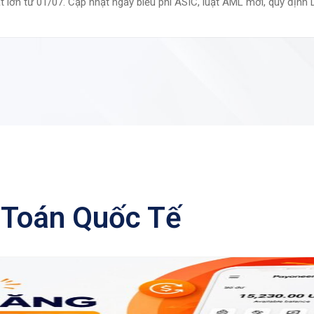
lớn từ 01/07. Cập nhật ngay biểu phí ASIC, luật AML mới, quy định Di
 Toán Quốc Tế