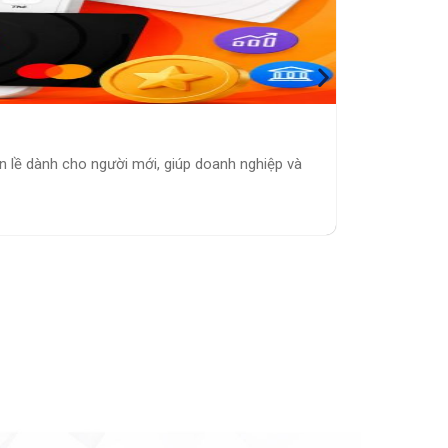
Hướng D
ản lề dành cho người mới, giúp doanh nghiệp và
Hướng dẫn 
sử dụng Pa
ĐỌC THÊM 
Tuong V