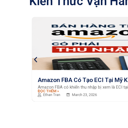
Kiến Thức Vận Hà
Amazon FBA Có Tạo ECI Tại Mỹ Kh
Amazon FBA có khiến thu nhập bị xem là ECI tại 
ĐỌC THÊM »
Ethan Tran
March 23, 2026