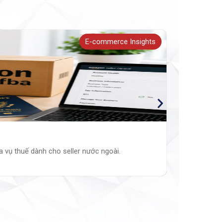
E-commerce Insights
Thuế BE
a vụ thuế dành cho seller nước ngoài.
Những thay
ĐỌC THÊM 
Ethan Tr