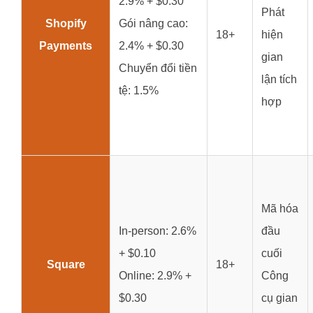
2.9% + $0.30
Phát
Shopify
Gói nâng cao:
18+
hiện
Payments
2.4% + $0.30
gian
Chuyển đổi tiền
lận tích
tệ: 1.5%
hợp
Mã hóa
In-person: 2.6%
đầu
+ $0.10
cuối
Square
18+
Online: 2.9% +
Công
$0.30
cụ gian