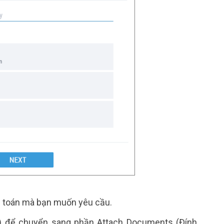
h toán mà bạn muốn yêu cầu.
o) để chuyển sang phần Attach Documents (Đính