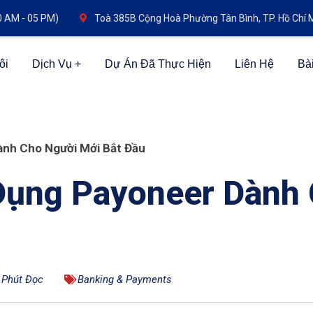
0 AM - 05 PM)
Toà 385B Cộng Hoà Phường Tân Bình, TP. Hồ Chí 
ôi
Dịch Vụ
Dự Án Đã Thực Hiện
Liên Hệ
Bài
nh Cho Người Mới Bắt Đầu
ụng Payoneer Dành 
 Phút Đọc
Banking & Payments