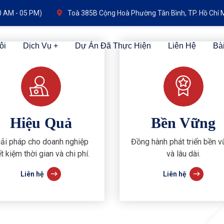
0 AM - 05 PM)
Toà 385B Cộng Hoà Phường Tân Bình, TP. Hồ Chí 
ôi
Dịch Vụ
Dự Án Đã Thực Hiện
Liên Hệ
Bài
Hiệu Quả
Bền Vững
iải pháp cho doanh nghiệp
Đồng hành phát triển bền 
ết kiệm thời gian và chi phí.
và lâu dài.
Liên hệ
Liên hệ