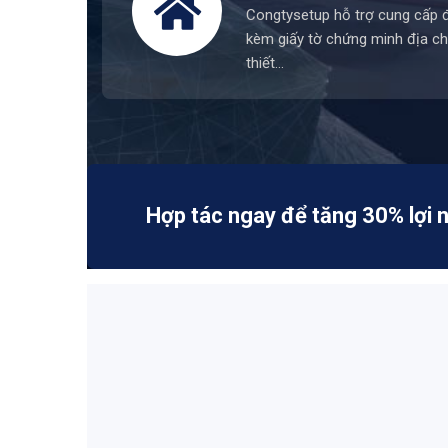
Congtysetup hỗ trợ cung cấp đ
kèm giấy tờ chứng minh địa ch
thiết…
Hợp tác ngay để tăng 30% lợi 