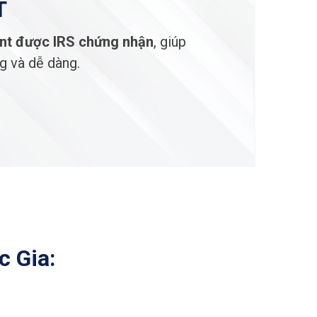
T
nt
được IRS chứng nhận
, giúp
g và dễ dàng.
c Gia: