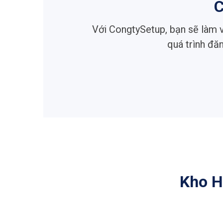
Với CongtySetup, bạn sẽ làm v
quá trình đă
Kho H