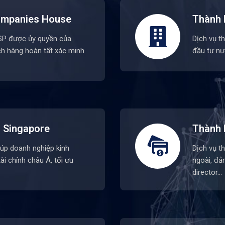
Companies House
Thành 
CSP được ủy quyền của
Dịch vụ t
h hàng hoàn tất xác minh
đầu tư nư
i Singapore
Thành 
iúp doanh nghiệp kinh
Dịch vụ t
ài chính châu Á, tối ưu
ngoài, đả
director…