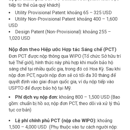
tiếp từ thẻ của quý khách)
Utility Provisional Patent:
khoảng
65 – 325 USD
Utility Non-Provisional Patent:
khoảng
400 – 1,600
USD
Design Patent (Non-Provisional): khoảng 255 –
1,020 USD
Nộp đơn theo Hiệp ước Hợp tác Sáng chế (PCT)
Đơn PCT được nộp thông qua WIPO (Tổ chức Sở hữu trí
tuệ Thế giới), hình thức này phù hợp khi muốn bảo hộ
sáng chế tại nhiều quốc gia, trong đó có Hoa Kỳ. Sau khi
nộp đơn PCT, người nộp đơn sẽ có tối đa 30 tháng để
quyết định vào giai đoạn quốc gia, ví dụ nộp tiếp vào
USPTO để được bảo hộ tại Mỹ.
Phí dịch vụ nộp đơn:
khoảng 800 – 1,500 USD (Bao
gồm: chuẩn bị hồ sơ, nộp đơn PCT, theo dõi và xử lý thủ
tục cơ bản)
Lệ phí chính phủ PCT (nộp cho WIPO):
khoảng
1,500 – 4,000 USD (Phụ thuộc vào tư cách người nộp: