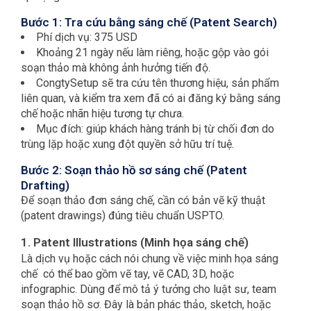
Bước 1: Tra cứu bằng sáng chế (Patent Search)
Phí dịch vụ:
375 USD
Khoảng 21 ngày nếu làm riêng, hoặc gộp vào gói
soạn thảo mà không ảnh hưởng tiến độ.
CongtySetup sẽ tra cứu tên thương hiệu, sản phẩm
liên quan, và kiểm tra xem đã có ai đăng ký bằng sáng
chế hoặc nhãn hiệu tương tự chưa.
Mục đích: giúp khách hàng tránh bị từ chối đơn do
trùng lặp hoặc xung đột quyền sở hữu trí tuệ.
Bước 2: Soạn thảo hồ sơ sáng chế (Patent
Drafting)
Để soạn thảo đơn sáng chế, cần có bản vẽ kỹ thuật
(patent drawings) đúng tiêu chuẩn USPTO.
1. Patent Illustrations (Minh họa sáng chế)
Là dịch vụ hoặc cách nói chung về việc minh họa sáng
chế có thể bao gồm vẽ tay, vẽ CAD, 3D, hoặc
infographic. Dùng để mô tả ý tưởng cho luật sư, team
soạn thảo hồ sơ. Đây là bản phác thảo, sketch, hoặc