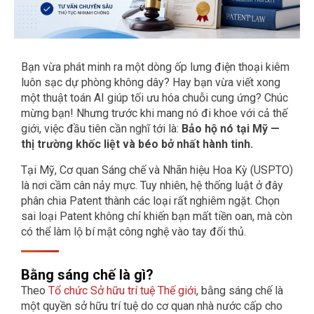
Bạn vừa phát minh ra một dòng ốp lưng điện thoại kiêm
luôn sạc dự phòng không dây? Hay bạn vừa viết xong
một thuật toán AI giúp tối ưu hóa chuỗi cung ứng? Chúc
mừng bạn! Nhưng trước khi mang nó đi khoe với cả thế
giới, việc đầu tiên cần nghĩ tới là:
Bảo hộ nó tại Mỹ —
thị trường khốc liệt và béo bở nhất hành tinh.
Tại Mỹ, Cơ quan Sáng chế và Nhãn hiệu Hoa Kỳ (USPTO)
là nơi cầm cân nảy mực. Tuy nhiên, hệ thống luật ở đây
phân chia Patent thành các loại rất nghiêm ngặt. Chọn
sai loại Patent không chỉ khiến bạn mất tiền oan, mà còn
có thể làm lộ bí mật công nghệ vào tay đối thủ.
Bằng sáng chế là gì?
Theo
Tổ chức Sở hữu trí tuệ Thế giới
, bằng sáng chế là
một quyền sở hữu trí tuệ do cơ quan nhà nước cấp cho