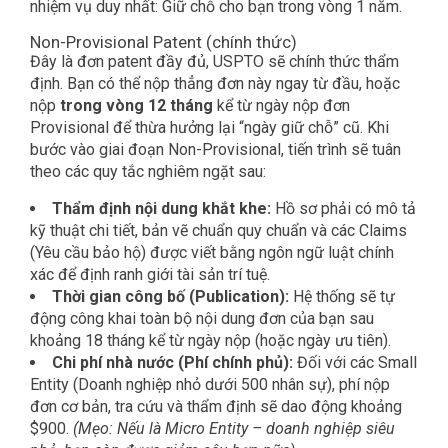
nhiệm vụ duy nhất: Giữ chỗ cho bạn trong vòng 1 năm.
Non-Provisional Patent (chính thức)
Đây là đơn patent đầy đủ,
USPTO sẽ chính thức thẩm
định. Bạn có thể nộp thẳng đơn này ngay từ đầu, hoặc
nộp
trong vòng 12 tháng
kể từ ngày nộp đơn
Provisional để thừa hưởng lại “ngày giữ chỗ” cũ. Khi
bước vào giai đoạn Non-Provisional, tiến trình sẽ tuân
theo các quy tắc nghiêm ngặt sau:
Thẩm định nội dung khắt khe:
Hồ sơ phải có mô tả
kỹ thuật chi tiết, bản vẽ chuẩn quy chuẩn và các Claims
(Yêu cầu bảo hộ) được viết bằng ngôn ngữ luật chính
xác để định ranh giới tài sản trí tuệ.
Thời gian công bố (Publication):
Hệ thống sẽ tự
động công khai toàn bộ nội dung đơn của bạn sau
khoảng 18 tháng kể từ ngày nộp (hoặc ngày ưu tiên).
Chi phí nhà nước (Phí chính phủ):
Đối với các Small
Entity (Doanh nghiệp nhỏ dưới 500 nhân sự), phí nộp
đơn cơ bản, tra cứu và thẩm định sẽ dao động khoảng
$900.
(Mẹo: Nếu là Micro Entity – doanh nghiệp siêu