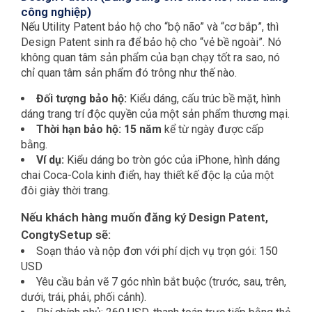
công nghiệp)
Nếu Utility Patent bảo hộ cho “bộ não” và “cơ bắp”, thì
Design Patent sinh ra để bảo hộ cho “vẻ bề ngoài”. Nó
không quan tâm sản phẩm của bạn chạy tốt ra sao, nó
chỉ quan tâm sản phẩm đó trông như thế nào.
Đối tượng bảo hộ:
Kiểu dáng, cấu trúc bề mặt, hình
dáng trang trí độc quyền của một sản phẩm thương mại.
Thời hạn bảo hộ:
15 năm
kể từ ngày được cấp
bằng.
Ví dụ:
Kiểu dáng bo tròn góc của iPhone, hình dáng
chai Coca-Cola kinh điển, hay thiết kế độc lạ của một
đôi giày thời trang.
Nếu khách hàng muốn đăng ký Design Patent,
CongtySetup sẽ:
Soạn thảo và nộp đơn với phí dịch vụ trọn gói: 150
USD
Yêu cầu bản vẽ 7 góc nhìn bắt buộc (trước, sau, trên,
dưới, trái, phải, phối cảnh).