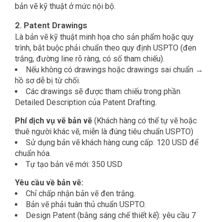
bản vẽ kỹ thuật ở mức nội bộ.
2. Patent Drawings
Là bản vẽ kỹ thuật minh họa cho sản phẩm hoặc quy
trình, bắt buộc phải chuẩn theo quy định USPTO (đen
trắng, đường line rõ ràng, có số tham chiếu).
Nếu không có drawings hoặc drawings sai chuẩn →
hồ sơ dễ bị từ chối.
Các drawings sẽ được tham chiếu trong phần
Detailed Description của Patent Drafting.
Phí dịch vụ vẽ bản vẽ
(Khách hàng có thể tự vẽ hoặc
thuê người khác vẽ, miễn là đúng tiêu chuẩn USPTO)
Sử dụng bản vẽ khách hàng cung cấp:
120 USD
để
chuẩn hóa.
Tự tạo bản vẽ mới:
350 USD
Yêu cầu về bản vẽ:
Chỉ chấp nhận bản vẽ đen trắng.
Bản vẽ phải tuân thủ chuẩn USPTO.
Design Patent (bằng sáng chế thiết kế): yêu cầu 7