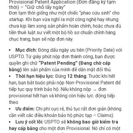
Provisional Patent Application (Đơn đăng ký tạm
thời) – “Giữ chỗ lấy ngày”
Đơn tạm thời giống như một chiếc “phao cứu sinh” cho
startup. Khi bạn vừa nghĩ ra một công nghệ hay nhưng
chưa kịp làm xong sản phẩm hoàn chỉnh, hoặc chưa đủ
tiền thuê luật sư viết một bộ hồ sơ chuẩn chỉnh hàng
chục trang, bạn sẽ nộp đơn này.
Mục đích:
Đóng dấu ngày ưu tiên (Priority Date) với
USPTO. Từ giây phút nộp đơn thành công, bạn được
quyền ghi chữ
“Patent Pending” (Đang chờ cấp
bằng)
lên sản phẩm của mình để dằn mặt đối thủ.
Thời hạn hiệu lực:
Đúng
12 tháng
.
Trước khi hết
hạn, bạn bắt buộc phải nộp Non-Provisional Patent để
tiếp tục quy trình bảo hộ. Nếu không nộp → đơn
provisional hết hạn và không còn hiệu lực.
động tiếp
theo.
Ưu điểm:
Chi phí cực rẻ, thủ tục rất đơn giản (không
cần viết các điều khoản bảo hộ phức tạp – Claims).
Lưu ý cốt lõi:
USPTO sẽ
không bao giờ kiểm tra
hay cấp bằng
cho một đơn Provisional. Nó chỉ có một