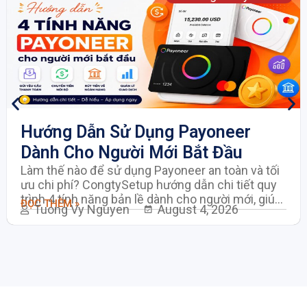
Hướng Dẫn Sử Dụng Payoneer
Dành Cho Người Mới Bắt Đầu
Làm thế nào để sử dụng Payoneer an toàn và tối
ưu chi phí? CongtySetup hướng dẫn chi tiết quy
trình 4 tính năng bản lề dành cho người mới, giúp
ĐỌC THÊM »
Tuong Vy Nguyen
August 4, 2026
doanh nghiệp và freelancer tối ưu hóa dòng tiền
quốc tế mượt mà, tránh các lỗi treo tài khoản phổ
biến.