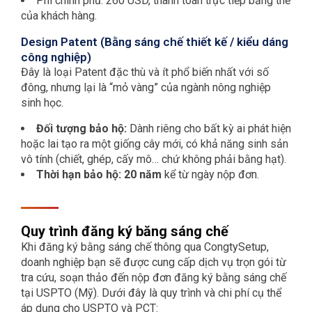
Phí chính phủ: 260 USD, thanh toán trực tiếp bằng thẻ
của khách hàng.
Design Patent (Bằng sáng chế thiết kế / kiểu dáng
công nghiệp)
Đây là loại Patent đặc thù và ít phổ biến nhất với số
đông, nhưng lại là “mỏ vàng” của ngành nông nghiệp
sinh học.
Đối tượng bảo hộ:
Dành riêng cho bất kỳ ai phát hiện
hoặc lai tạo ra một giống cây mới, có khả năng sinh sản
vô tính (chiết, ghép, cấy mô… chứ không phải bằng hạt).
Thời hạn bảo hộ:
20 năm
kể từ ngày nộp đơn.
Quy trình đăng ký băng sáng chế
Khi đăng ký bằng sáng chế thông qua CongtySetup,
doanh nghiệp bạn sẽ được cung cấp dịch vụ trọn gói từ
tra cứu, soạn thảo đến nộp đơn đăng ký bằng sáng chế
tại USPTO (Mỹ). Dưới đây là quy trình và chi phí cụ thể
áp dụng cho USPTO và PCT: