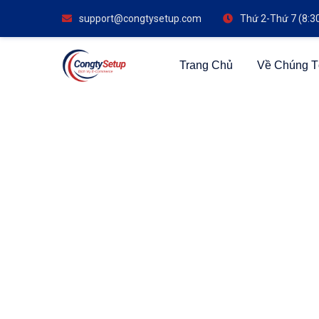
support@congtysetup.com
Thứ 2-Thứ 7 (8:3
Trang Chủ
Về Chúng T
Thà
Chúng tôi cung cấp dịch vụ thành lập
trường tiềm năng này. Đội ngũ chuyên g
hợp đến hoàn tất các thủ tục pháp lý cầ