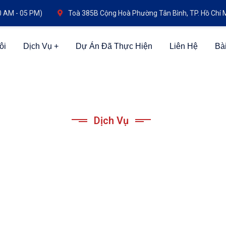
0 AM - 05 PM)
Toà 385B Cộng Hoà Phường Tân Bình, TP. Hồ Chí 
ôi
Dịch Vụ
Dự Án Đã Thực Hiện
Liên Hệ
Bài
Dịch Vụ
nh Lập Công Ty Singa
 doanh nghiệp tại Singapore nhanh chóng và chuyên 
ia của chúng tôi sẽ hướng dẫn bạn từng bước trong qu
n thiết. Hãy để chúng tôi giúp bạn hiện thực hóa ư