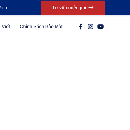
Tư vấn miễn phí
Minh
 Viết
Chính Sách Bảo Mật
pore
nghiệp, giúp bạn dễ dàng gia nhập thị
y trình, từ việc lựa chọn loại hình phù
ớc mơ kinh doanh của mình tại Singapore!