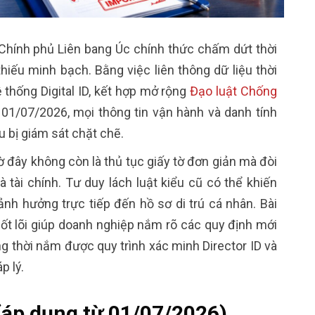
hính phủ Liên bang Úc chính thức chấm dứt thời
hiếu minh bạch. Bằng việc liên thông dữ liệu thời
 thống Digital ID, kết hợp mở rộng
Đạo luật Chống
01/07/2026, mọi thông tin vận hành và danh tính
 bị giám sát chặt chẽ.
ờ đây không còn là thủ tục giấy tờ đơn giản mà đòi
 tài chính. Tư duy lách luật kiểu cũ có thể khiến
ảnh hưởng trực tiếp đến hồ sơ di trú cá nhân.
Bài
cốt lõi giúp doanh nghiệp nắm rõ các quy định mới
g thời nắm được quy trình xác minh Director ID và
áp lý.
(áp dụng từ 01/07/2026)