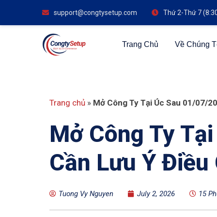
support@congtysetup.com
Thứ 2-Thứ 7 (8:3
Trang Chủ
Về Chúng T
Trang chủ
»
Mở Công Ty Tại Úc Sau 01/07/20
Mở Công Ty Tại
Cần Lưu Ý Điều 
Tuong Vy Nguyen
July 2, 2026
15 Ph