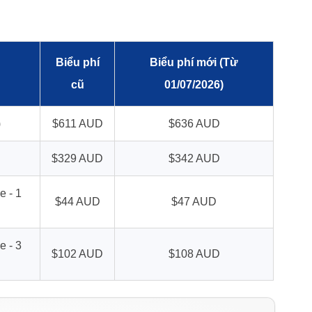
Biểu phí
Biểu phí mới (Từ
cũ
01/07/2026)
)
$611 AUD
$636 AUD
$329 AUD
$342 AUD
e - 1
$44 AUD
$47 AUD
e - 3
$102 AUD
$108 AUD