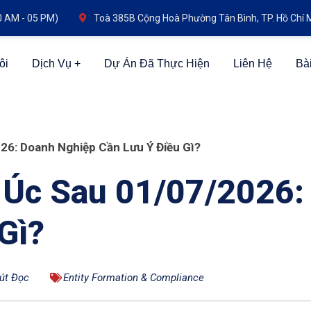
0 AM - 05 PM)
Toà 385B Cộng Hoà Phường Tân Bình, TP. Hồ Chí 
ôi
Dịch Vụ
Dự Án Đã Thực Hiện
Liên Hệ
Bài
26: Doanh Nghiệp Cần Lưu Ý Điều Gì?
 Úc Sau 01/07/2026:
Gì?
út Đọc
Entity Formation & Compliance