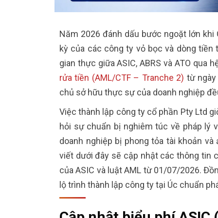
Năm 2026 đánh dấu bước ngoặt lớn khi C
kỳ của các công ty vỏ bọc và dòng tiền t
gian thực giữa ASIC, ABRS và ATO qua hệ
rửa tiền (AML/CTF – Tranche 2)
từ ngày 
chủ sở hữu thực sự của doanh nghiệp đều
Việc thành lập công ty cổ phần Pty Ltd gi
hỏi sự chuẩn bị nghiêm túc về pháp lý và
doanh nghiệp bị phong tỏa tài khoản và 
viết dưới đây sẽ cập nhật các thông tin 
của ASIC và luật AML từ 01/07/2026. Đồn
lộ trình thành lập công ty tại Úc chuẩn ph
Cập nhật biểu phí ASIC 