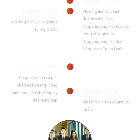
2 tháng 11, 2022
1 tháng 4, 2023
Mở rộng lĩnh vực kinh
doanh với dịch vụ
Mở rộng dịch vụ Logistics
Dropshipping, kết hợp với
tại Mỹ (USA)
công ty Logistics
Dropshipping lớn nhất
Đông Nam Trung Quốc
8 tháng 8, 2023
Cung cấp dịch vụ giải
pháp ngân hàng/ cổng
3 tháng 12, 2024
thanh toán, địa chỉ đăng ký
doanh nghiệp
Mở rộng dịch vụ Logistics
tại Úc