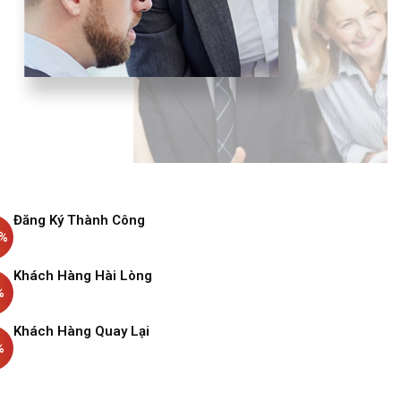
Đăng Ký Thành Công
%
Khách Hàng Hài Lòng
%
Khách Hàng Quay Lại
%