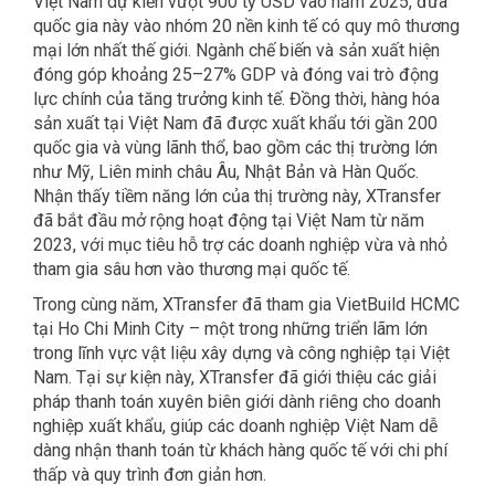
Việt Nam dự kiến vượt 900 tỷ USD vào năm 2025, đưa
quốc gia này vào nhóm 20 nền kinh tế có quy mô thương
mại lớn nhất thế giới. Ngành chế biến và sản xuất hiện
đóng góp khoảng 25–27% GDP và đóng vai trò động
lực chính của tăng trưởng kinh tế. Đồng thời, hàng hóa
sản xuất tại Việt Nam đã được xuất khẩu tới gần 200
quốc gia và vùng lãnh thổ, bao gồm các thị trường lớn
như Mỹ, Liên minh châu Âu, Nhật Bản và Hàn Quốc.
Nhận thấy tiềm năng lớn của thị trường này, XTransfer
đã bắt đầu mở rộng hoạt động tại Việt Nam từ năm
2023, với mục tiêu hỗ trợ các doanh nghiệp vừa và nhỏ
tham gia sâu hơn vào thương mại quốc tế.
Trong cùng năm, XTransfer đã tham gia VietBuild HCMC
tại Ho Chi Minh City – một trong những triển lãm lớn
trong lĩnh vực vật liệu xây dựng và công nghiệp tại Việt
Nam. Tại sự kiện này, XTransfer đã giới thiệu các giải
pháp thanh toán xuyên biên giới dành riêng cho doanh
nghiệp xuất khẩu, giúp các doanh nghiệp Việt Nam dễ
dàng nhận thanh toán từ khách hàng quốc tế với chi phí
thấp và quy trình đơn giản hơn.