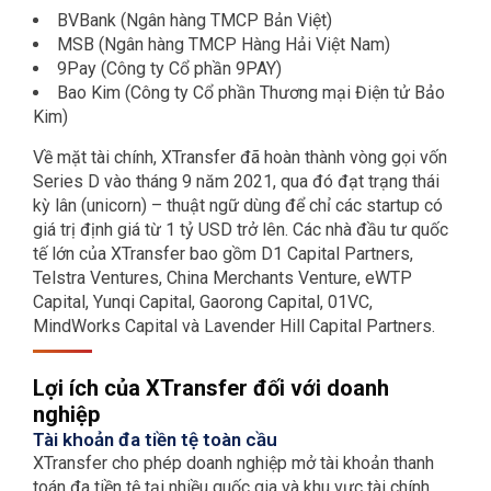
BVBank (Ngân hàng TMCP Bản Việt)
MSB (Ngân hàng TMCP Hàng Hải Việt Nam)
9Pay (Công ty Cổ phần 9PAY)
Bao Kim (Công ty Cổ phần Thương mại Điện tử Bảo
Kim)
Về mặt tài chính, XTransfer đã hoàn thành vòng gọi vốn
Series D vào tháng 9 năm 2021, qua đó đạt trạng thái
kỳ lân (unicorn) – thuật ngữ dùng để chỉ các startup có
giá trị định giá từ 1 tỷ USD trở lên. Các nhà đầu tư quốc
tế lớn của XTransfer bao gồm D1 Capital Partners,
Telstra Ventures, China Merchants Venture, eWTP
Capital, Yunqi Capital, Gaorong Capital, 01VC,
MindWorks Capital và Lavender Hill Capital Partners.
Lợi ích của XTransfer đối với doanh
nghiệp
Tài khoản đa tiền tệ toàn cầu
XTransfer cho phép doanh nghiệp mở tài khoản thanh
toán đa tiền tệ tại nhiều quốc gia và khu vực tài chính