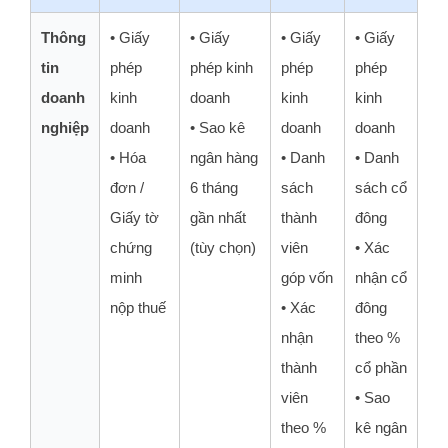
Thông
• Giấy
• Giấy
• Giấy
• Giấy
tin
phép
phép kinh
phép
phép
doanh
kinh
doanh
kinh
kinh
nghiệp
doanh
• Sao kê
doanh
doanh
• Hóa
ngân hàng
• Danh
• Danh
đơn /
6 tháng
sách
sách cổ
Giấy tờ
gần nhất
thành
đông
chứng
(tùy chọn)
viên
• Xác
minh
góp vốn
nhận cổ
nộp thuế
• Xác
đông
nhận
theo %
thành
cổ phần
viên
• Sao
theo %
kê ngân