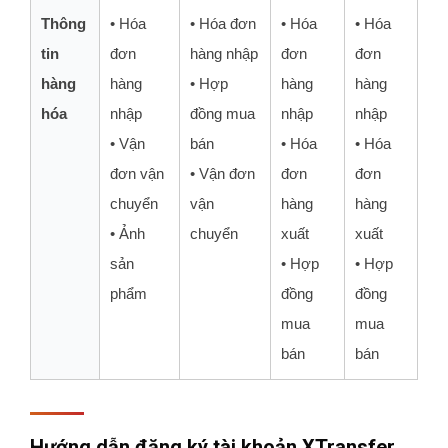
Thông
• Hóa
• Hóa đơn
• Hóa
• Hóa
tin
đơn
hàng nhập
đơn
đơn
hàng
hàng
• Hợp
hàng
hàng
hóa
nhập
đồng mua
nhập
nhập
• Vận
bán
• Hóa
• Hóa
đơn vận
• Vận đơn
đơn
đơn
chuyển
vận
hàng
hàng
• Ảnh
chuyển
xuất
xuất
sản
• Hợp
• Hợp
phẩm
đồng
đồng
mua
mua
bán
bán
Hướng dẫn đăng ký tài khoản XTransfer