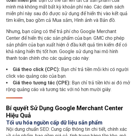
toàn miễn phí
. Bạn có thể tải lên tất cả sản phẩm của
mình mà không mất bất kỳ khoản phí nào. Các danh sách
miễn phí này sau đó được sử dụng để hiển thị vào kết quả
tìm kiếm, bao gồm cả Mua sắm, Hình ảnh và Bản đồ.
Nhưng, bạn cũng có thể trả phí cho Google Merchant
Center để hiển thị các sản phẩm của bạn. GMC cho phép
sản phẩm của bạn xuất hiện ở đầu kết quả tìm kiếm để có
khả năng hiển thị tốt hơn. Google sử dụng hai mô hình
thanh toán chính cho các quảng cáo này:
Giá theo click (CPC):
Bạn chỉ trả tiền mỗi khi có người
click vào quảng cáo của bạn.
Giá theo tương tác (CPE):
Bạn chỉ trả tiền khi ai đó mở
rộng quảng cáo và tương tác với nó hơn mười giây.
Bí quyết Sử Dụng Google Merchant Center
Hiệu Quả
Tối ưu hóa nguồn cấp dữ liệu sản phẩm
Nội dung chuẩn SEO: Cung cấp thông tin chi tiết, chính xác
về sản phẩm, bao gồm giá cả, tình trạng hàng tồn kho, mô