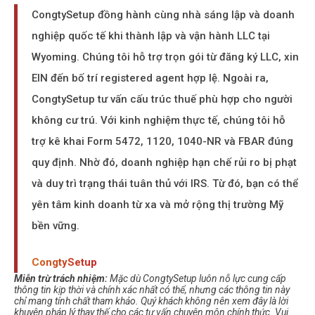
CongtySetup đồng hành cùng nhà sáng lập và doanh
nghiệp quốc tế khi thành lập và vận hành LLC tại
Wyoming. Chúng tôi hỗ trợ trọn gói từ đăng ký LLC, xin
EIN đến bố trí registered agent hợp lệ. Ngoài ra,
CongtySetup tư vấn cấu trúc thuế phù hợp cho người
không cư trú. Với kinh nghiệm thực tế, chúng tôi hỗ
trợ kê khai Form 5472, 1120, 1040-NR và FBAR đúng
quy định. Nhờ đó, doanh nghiệp hạn chế rủi ro bị phạt
và duy trì trạng thái tuân thủ với IRS. Từ đó, bạn có thể
yên tâm kinh doanh từ xa và mở rộng thị trường Mỹ
bền vững.
CongtySetup
Miễn trừ trách nhiệm:
Mặc dù CongtySetup luôn nỗ lực cung cấp
thông tin kịp thời và chính xác nhất có thể, nhưng các thông tin này
chỉ mang tính chất tham khảo. Quý khách không nên xem đây là lời
khuyên pháp lý thay thế cho các tư vấn chuyên môn chính thức. Vui