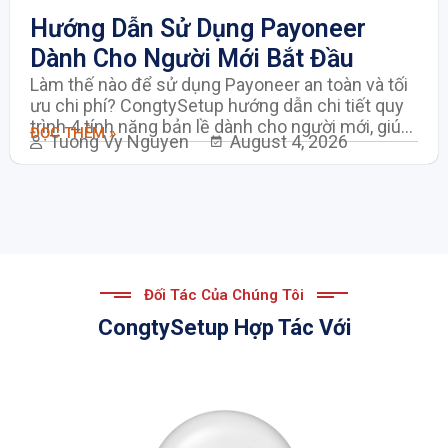
Hướng Dẫn Sử Dụng Payoneer
Dành Cho Người Mới Bắt Đầu
Làm thế nào để sử dụng Payoneer an toàn và tối
ưu chi phí? CongtySetup hướng dẫn chi tiết quy
trình 4 tính năng bản lề dành cho người mới, giúp
ĐỌC THÊM »
Tuong Vy Nguyen
August 4, 2026
doanh nghiệp và freelancer tối ưu hóa dòng tiền
quốc tế mượt mà, tránh các lỗi treo tài khoản phổ
biến.
Đối Tác Của Chúng Tôi
CongtySetup Hợp Tác Với