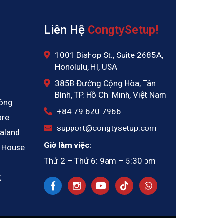
Liên Hệ
CongtySetup!
1001 Bishop St., Suite 2685A,
Honolulu, HI, USA
385B Đường Cộng Hòa, Tân
Bình, TP. Hồ Chí Minh, Việt Nam
Kông
‪+84 79 620 7966
ore
support@congtysetup.com
aland
Giờ làm việc:
 House
Thứ 2 – Thứ 6: 9am – 5:30 pm
K