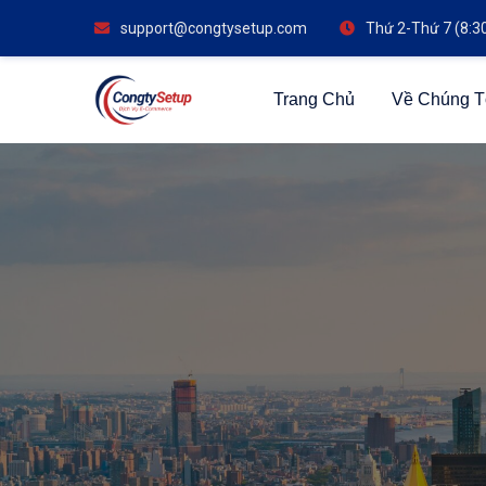
support@congtysetup.com
Thứ 2-Thứ 7 (8:3
Trang Chủ
Về Chúng T