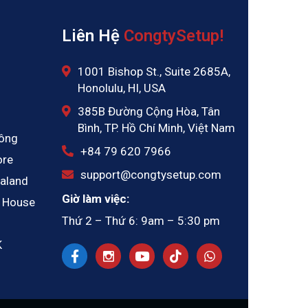
Liên Hệ
CongtySetup!
1001 Bishop St., Suite 2685A,
Honolulu, HI, USA
385B Đường Cộng Hòa, Tân
Bình, TP. Hồ Chí Minh, Việt Nam
Kông
‪+84 79 620 7966
ore
support@congtysetup.com
aland
Giờ làm việc:
 House
Thứ 2 – Thứ 6: 9am – 5:30 pm
K