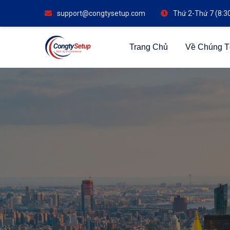
support@congtysetup.com
Thứ 2-Thứ 7 (8:3
Trang Chủ
Về Chúng T